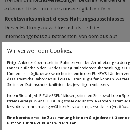
externen Links durch uns unverzüglich entfernt.
Rechtswirksamkeit dieses Haftungsausschlusses
Dieser Haftungsausschluss ist als Teil des
Internetangebots zu betrachten, von dem aus auf
diese Seite verwiesen wurde. Sofern Teile oder
Wir verwenden Cookies.
einzelne Formulierungen dieses Textes der
geltenden Rechtslage nicht, nicht mehr oder nicht
Einige Anbieter übermitteln im Rahmen von der Verarbeitung zu de
Länder außerhalb der EU/ des EWR (Drittlanddatenübermittlung), z.B. 
vollständig entsprechen sollten, bleiben die übrigen
Ländern ist möglicherweise nicht mit dem in den EU-/EWR-Ländern verg
dass staatliche Behörden auf diese Daten zugreifen können. Weitere
Teile des Dokumentes in ihrem Inhalt und ihrer
Sie in den Datenschutzrichtlinien des jeweiligen Anbieters.
Gültigkeit davon unberührt.
Indem Sie auf „ALLE ZULASSEN" klicken, stimmen Sie sowohl dem Spe
Hinweis zur Barrierefreiheit
Ihrem Gerät (§ 25 Abs. 1 TDDDG) sowie der anschließenden Datenvera
bzw. die von Ihnen ausgewählten Verarbeitungszwecke zu (Art 6 Abs. 1 
Wir bemühen uns, unsere digitalen Inhalte
Eine bereits erteilte Zustimmung können Sie jederzeit über d
barrierefrei im Sinne des BFSG sowie der
Button für die Zukunft widerrufen.