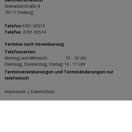
Steinackerstraße 8
79117 Freiburg
Telefon
0761 65513
Telefax
0761 65514
Termine nach Vereinbarung
Telefonzeiten:
Montag und Mittwoch: 15 - 16 Uhr
Dienstag, Donnerstag, Freitag: 10 - 11 Uhr
Terminvereinbarungen und Terminänderungen nur
telefonisch
Impressum
|
Datenschutz